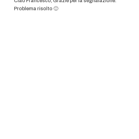
Ciao Francesco, Grazie per la segnalazione.
Problema risolto 🙂