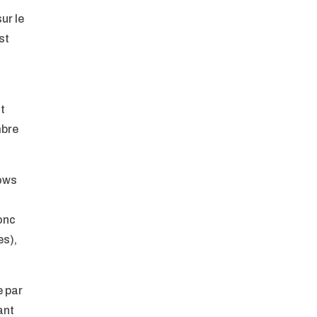
ur le
st
t
mbre
dows
donc
es),
e par
ant