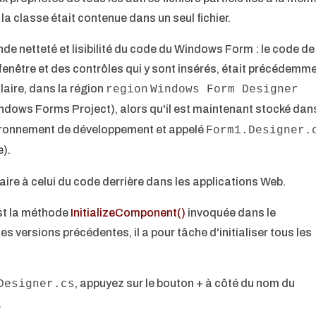
la classe était contenue dans un seul fichier.
e netteté et lisibilité du code du Windows Form : le code de
a fenêtre et des contrôles qui y sont insérés, était précédemm
aire, dans la région
region
Windows Form Designer
ndows Forms Project), alors qu'il est maintenant stocké dan
environnement de développement et appelé
Form1.Designer.
e).
aire à celui du code derrière dans les applications Web.
 est la méthode
InitializeComponent()
invoquée dans le
 versions précédentes, il a pour tâche d'initialiser tous les
, appuyez sur le bouton + à côté du nom du
Designer.cs
.