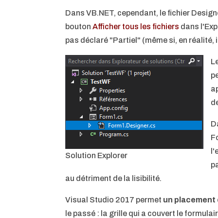
Dans VB.NET, cependant, le fichier Desig
bouton
Afficher tous les fichiers
dans l'Exp
pas déclaré "Partiel" (même si, en réalité, 
L
p
a
d
D
F
l
Solution Explorer
p
au détriment de la lisibilité.
Visual Studio 2017 permet
un placement 
le passé : la grille qui a couvert le formu