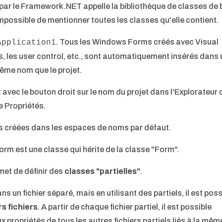
par le Framework .NET appelle la bibliothèque de classes de 
impossible de mentionner toutes les classes qu'elle contient.
.
Tous les Windows Forms créés avec Visual
Application1
es, les user control, etc., sont automatiquement insérés dans 
même nom que le projet.
 avec le bouton droit sur le nom du projet dans l'Explorateur 
e Propriétés.
es créées dans les espaces de noms par défaut.
m est une classe qui hérite de la classe "Form".
met de définir des
classes "partielles"
.
 un fichier séparé, mais en utilisant des partiels, il est poss
rs fichiers
.
A partir de chaque fichier partiel, il est possible
 propriétés de tous les autres fichiers partiels liés à la mêm