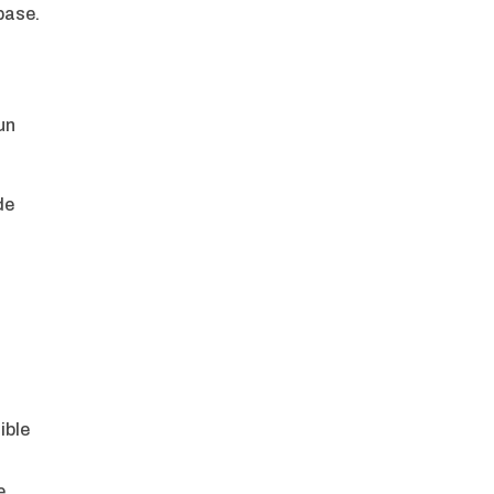
base.
un
de
ible
e