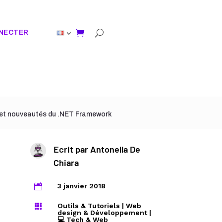
NECTER
r et nouveautés du .NET Framework
Ecrit par
Antonella De
Chiara
3 janvier 2018

Outils & Tutoriels
|
Web

design & Développement
|
💻 Tech & Web