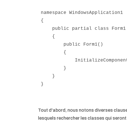
namespace WindowsApplication1

{

    public partial class Form1 : Form

    {

        public Form1()

        {

            InitializeComponent();

        }

    }

}
Tout d'abord, nous notons diverses clause
lesquels rechercher les classes qui seront 