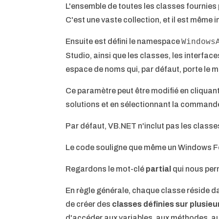
L'ensemble de toutes les classes fournies 
C'est une vaste collection, et il est même 
Ensuite est défini le namespace
Windows
Studio, ainsi que les classes, les interfac
espace de noms qui, par défaut, porte le 
Ce paramètre peut être modifié en cliquant
solutions et en sélectionnant la command
Par défaut, VB.NET n'inclut pas les class
Le code souligne que même un Windows For
Regardons le mot-clé
partial
qui nous per
En règle générale, chaque classe réside dans
de créer des
classes définies sur plusieu
d'accéder aux variables, aux méthodes, aux