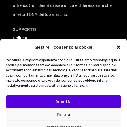
offrendoti un'identità visiva unica e differenziante che
rifletta il DNA del tuo marchio.
SUPPORTO
Politica
Articoli
Gestire il consenso ai cookie
Corsi
Per offrire la migliore esperienza possibile, utilizziamo tecnologie quali i
Contatti
cookie per memorizzare e/o accedere alle informazioni dei dispositivi.
Acconsentendo all'uso di tali tecnologie, ci consentirai di trattare dati
quali il comportamento di navigazione o gli ID univoci su questo sito. Il
CONTATTI
mancato consenso o la revoca del consenso potrebbero influire
negativamente su alcune caratteristiche e funzioni.
studio@itamde.com
(+33)766664691
Accetta
Notre Dame de Vaulx
Rifiuta
38144, Francia