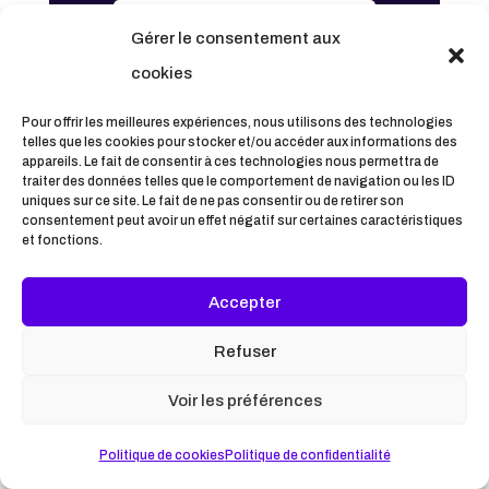
Rejoindre pour 2.99€/mois
Gérer le consentement aux
cookies
Pour offrir les meilleures expériences, nous utilisons des technologies
telles que les cookies pour stocker et/ou accéder aux informations des
Inscrivez-vous à la newsletter
appareils. Le fait de consentir à ces technologies nous permettra de
traiter des données telles que le comportement de navigation ou les ID
Recevez nos actualités, nos
uniques sur ce site. Le fait de ne pas consentir ou de retirer son
consentement peut avoir un effet négatif sur certaines caractéristiques
réflexions créatives et les
et fonctions.
nouveautés de l'atelier
Accepter
directement dans votre boîte mail.
Refuser
Voir les préférences
Subscribe
Politique de cookies
Politique de confidentialité