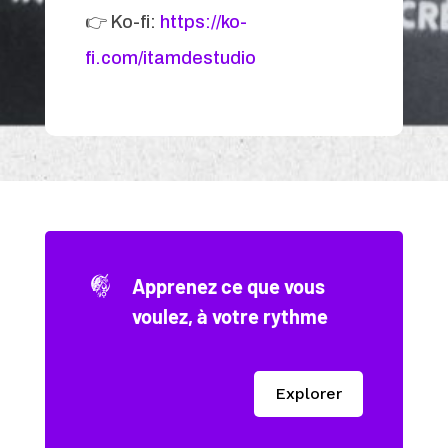
👉 Ko-fi:
https://ko-
fi.com/itamdestudio
Apprenez ce que vous
voulez, à votre rythme
Explorer