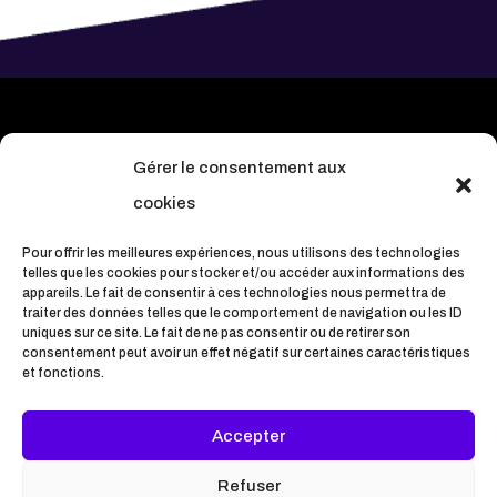
Gérer le consentement aux
cookies
Pour offrir les meilleures expériences, nous utilisons des technologies
telles que les cookies pour stocker et/ou accéder aux informations des
appareils. Le fait de consentir à ces technologies nous permettra de
traiter des données telles que le comportement de navigation ou les ID
Notre mission est de vous différencier de
uniques sur ce site. Le fait de ne pas consentir ou de retirer son
consentement peut avoir un effet négatif sur certaines caractéristiques
vos concurrents en vous offrant une
et fonctions.
identité visuelle unique et différenciante
qui reflète votre ADN de marque.
Accepter
Refuser